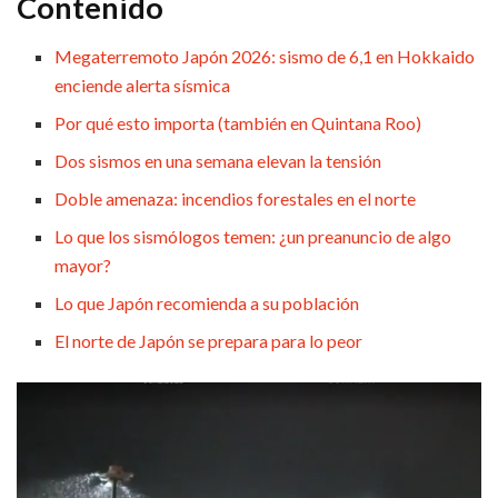
Contenido
Megaterremoto Japón 2026: sismo de 6,1 en Hokkaido
enciende alerta sísmica
Por qué esto importa (también en Quintana Roo)
Dos sismos en una semana elevan la tensión
Doble amenaza: incendios forestales en el norte
Lo que los sismólogos temen: ¿un preanuncio de algo
mayor?
Lo que Japón recomienda a su población
El norte de Japón se prepara para lo peor