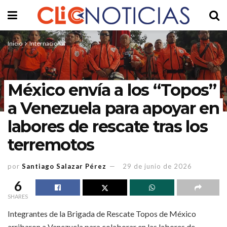
Inicio
Internacional
México envía a los “Topos”
a Venezuela para apoyar en
labores de rescate tras los
terremotos
por
Santiago Salazar Pérez
29 de junio de 2026
6
SHARES
Integrantes de la Brigada de Rescate Topos de México
arribaron a Venezuela para colaborar en las labores de