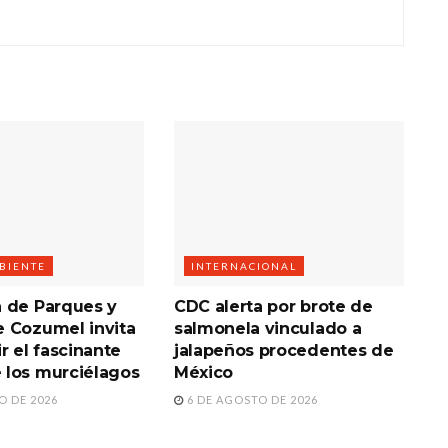
BIENTE
INTERNACIONAL
 de Parques y
CDC alerta por brote de
 Cozumel invita
salmonela vinculado a
r el fascinante
jalapeños procedentes de
los murciélagos
México
O DE 2026
6 DE AGOSTO DE 2026