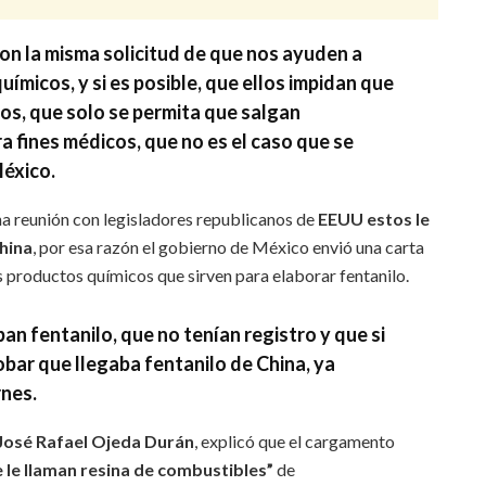
on la misma solicitud de que nos ayuden a
ímicos, y si es posible,
que ellos impidan que
os,
que solo se permita que salgan
ra fines médicos, que no es el caso que se
México.
a reunión con legisladores republicanos de
EEUU estos le
hina
, por esa razón el gobierno de México envió una carta
s productos químicos que sirven para elaborar fentanilo.
ban fentanilo
, que no tenían registro y que si
ar que llegaba fentanilo de China, ya
rnes.
 José Rafael Ojeda Durán
, explicó que el cargamento
 le llaman resina de combustibles”
de