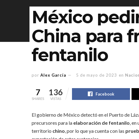
México pedi
China para f
fentanilo
por
Alex García
5 de mayo de 2023
en
Nacio
7
136
Facebook
SHARES
VISTAS
El gobierno de México detectó en el Puerto de Lá
precursores para la
elaboración de fentanilo
, en
territorio
chino
, por lo que ya cuenta con las
prueb
exportación de estas sustancias.