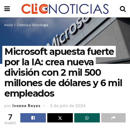
Inicio
Ciencia y Tecnología
Microsoft apuesta fuerte
por la IA: crea nueva
división con 2 mil 500
millones de dólares y 6 mil
empleados
por
Ivonne Reyes
3 de julio de 2026
7
SHARES