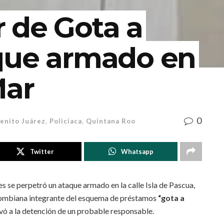
 de Gota a
que armado en
Mar
0
enito Juárez
,
Policiaca
,
Quintana Roo
Twitter
Whatsapp
s se perpetró un ataque armado en la calle Isla de Pascua,
olombiana integrante del esquema de préstamos
“gota a
vó a la detención de un probable responsable.