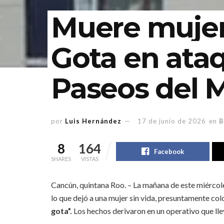
Muere mujer
Gota en ata
Paseos del 
por
Luis Hernández
17 de junio de 2026
en
B
8
164
Facebook
SHARES
VISTAS
Cancún, quintana Roo. – La mañana de este miércole
lo que dejó a una mujer sin vida, presuntamente c
gota”.
Los hechos derivaron en un operativo que lle