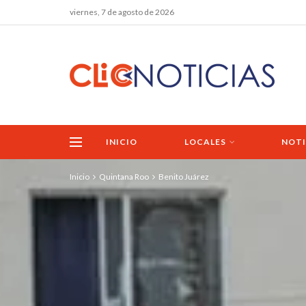
viernes, 7 de agosto de 2026
INICIO
LOCALES
NOTI
Inicio
Quintana Roo
Benito Juárez