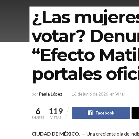
¿Las mujere
votar? Denu
“Efecto Mati
portales ofic
por
Paula López
16 de junio de 2026
en
Viral
6
119
Facebook
SHARES
VISTAS
CIUDAD DE MÉXICO.
— Una creciente ola de indi