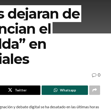
s dejaran de
ncian el
lda” en
iales
0
Twitter
Whatsapp
gnación y debate digital se ha desatado en las últimas horas