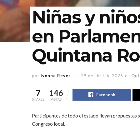
Niñas y niño
en Parlament
Quintana Ro
por
Ivonne Reyes
29 de abril de 2026
en
Qui
7
146
Facebook
SHARES
VISTAS
Participantes de todo el estado llevan propuestas 
Congreso local.