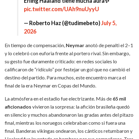
Erling Haaland tiene mucha aura✨
pic.twitter.com/UAh9nuUyyU
— Roberto Haz (@tudimebeto)
July 5,
2026
En tiempo de compensación,
Neymar
anotó de penalti el 2–1
y lo celebró con euforia frente al portero rival. Sin embargo,
su gesto fue duramente criticado: en redes sociales lo
calificaron de “ridículo” por festejar un gol que no cambió el
destino del partido. Para muchos, este encuentro marca el
final de la era Neymar en Copas del Mundo.
La atmósfera en el estadio fue electrizante. Más de
65 mil
aficionados
vivieron la sorpresa: la afición brasileña quedó
en silencio y muchos abandonaron las gradas antes del pitazo
final, mientras los noruegos celebraban como si fuera una
final. Banderas vikingas ondearon, los cánticos retumbaron y
Haaland fue levantado en hombros por sus compañeros. Tras