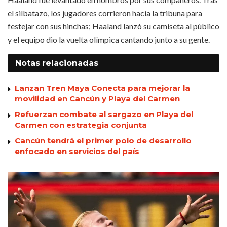
el silbatazo, los jugadores corrieron hacia la tribuna para
festejar con sus hinchas; Haaland lanzó su camiseta al público
y el equipo dio la vuelta olímpica cantando junto a su gente.
Notas
relacionadas
Lanzan Tren Maya Conecta para mejorar la
movilidad en Cancún y Playa del Carmen
Refuerzan combate al sargazo en Playa del
Carmen con estrategia conjunta
Cancún tendrá el primer polo de desarrollo
enfocado en servicios del país