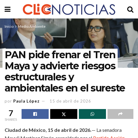
Inicio
Medio Ambiente
PAN pide frenar el Tren
Maya y advierte riesgos
estructurales y
ambientales en el sureste
por
Paula López
15 de abril de 2026
7
SHARES
Ciudad de México, 15 de abril de 2026.
— La senadora
Mayuli Martínez Simón, respaldada por el
Partido Acción