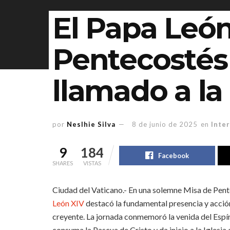
El Papa León
Pentecostés
llamado a la
por
Neslhie Silva
8 de junio de 2025
en
Inte
9
184
Facebook
SHARES
VISTAS
Ciudad del Vaticano.- En una solemne Misa de Pent
León XIV
destacó la fundamental presencia y acción 
creyente. La jornada conmemoró la venida del Espír
consuma la Pascua de Cristo y da inicio a la Iglesia