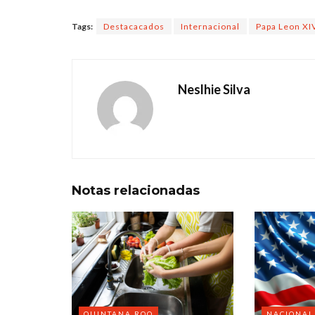
Tags:
Destacacados
Internacional
Papa Leon XI
Neslhie Silva
Notas
relacionadas
QUINTANA ROO
NACIONAL