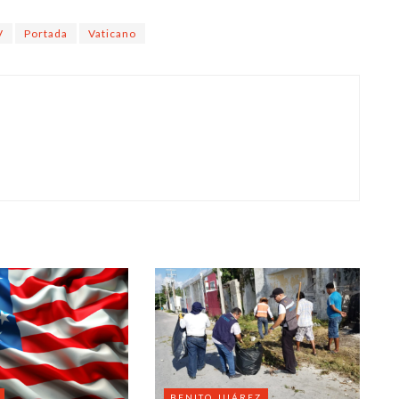
V
Portada
Vaticano
BENITO JUÁREZ