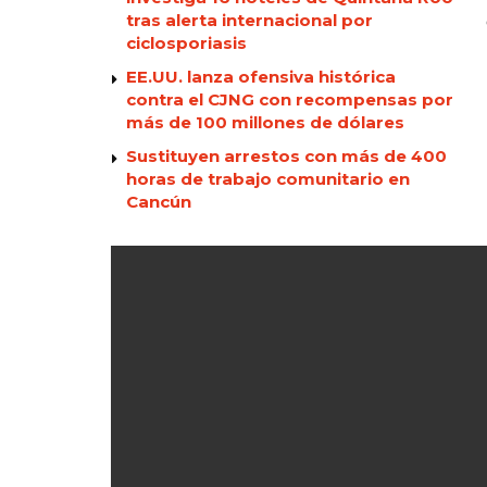
tras alerta internacional por
ciclosporiasis
EE.UU. lanza ofensiva histórica
contra el CJNG con recompensas por
más de 100 millones de dólares
Sustituyen arrestos con más de 400
horas de trabajo comunitario en
Cancún