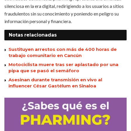
silenciosa en la era digital, redirigiendo a los usuarios a sitios
fraudulentos sin su conocimiento y poniendo en peligro su
información personal y financiera.
Notas
relacionadas
Sustituyen arrestos con más de 400 horas de
trabajo comunitario en Cancún
Motociclista muere tras ser aplastado por una
pipa que se pasó el semáforo
Asesinan durante transmisión en vivo al
influencer César Gastélum en Sinaloa