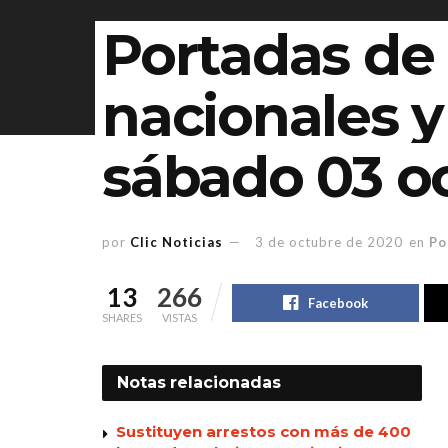
Portadas de 
nacionales y 
sábado 03 o
por
Clic Noticias
3 de octubre de 2020
en
Po
13
266
Facebook
SHARES
VISTAS
Notas
relacionadas
Sustituyen arrestos con más de 400