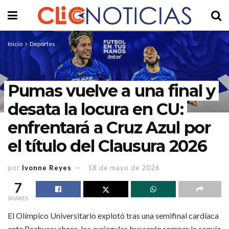
Inicio
Deportes
Pumas vuelve a una final y
desata la locura en CU:
enfrentará a Cruz Azul por
el título del Clausura 2026
por
Ivonne Reyes
18 de mayo de 2026
7
SHARES
El Olímpico Universitario explotó tras una semifinal cardíaca
ante Pachuca; ahora, los auriazules buscarán romper la sequía