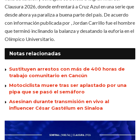
Clausura 2026, donde enfrentará a Cruz Azul en una serie que
desde ahora ya paraliza a buena parte del país. De acuerdo
con información publicada por , Jordan Carrillo fue el hombre
que terminó inclinando la balanza y desatando la euforia en el
Olímpico Universitario.
Notas
relacionadas
Sustituyen arrestos con más de 400 horas de
trabajo comunitario en Cancún
Motociclista muere tras ser aplastado por una
pipa que se pasó el semáforo
Asesinan durante transmisión en vivo al
influencer César Gastélum en Sinaloa