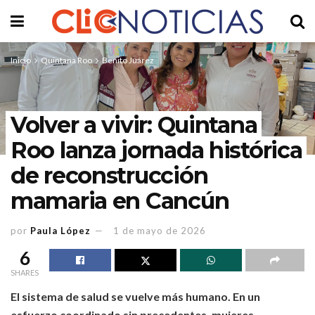
Inicio
Quintana Roo
Benito Juárez
Volver a vivir: Quintana
Roo lanza jornada histórica
de reconstrucción
mamaria en Cancún
por
Paula López
1 de mayo de 2026
6
SHARES
El sistema de salud se vuelve más humano. En un
esfuerzo coordinado sin precedentes, mujeres