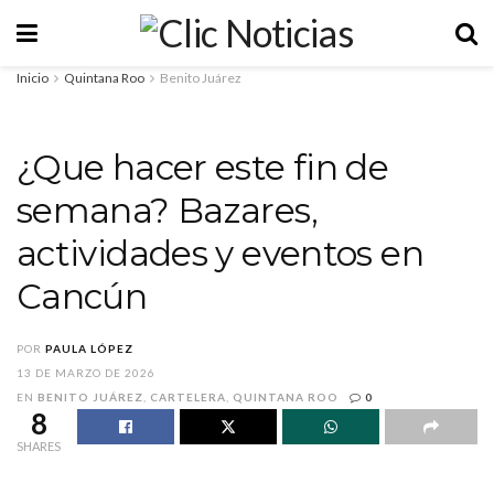
Inicio
Quintana Roo
Benito Juárez
¿Que hacer este fin de
semana? Bazares,
actividades y eventos en
Cancún
POR
PAULA LÓPEZ
13 DE MARZO DE 2026
EN
BENITO JUÁREZ
,
CARTELERA
,
QUINTANA ROO
0
8
SHARES