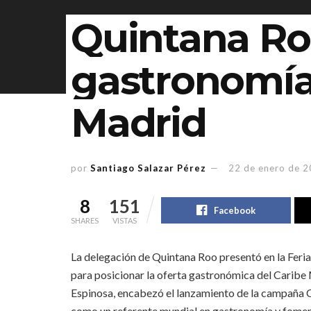
Quintana Ro
gastronomía
Madrid
por
Santiago Salazar Pérez
22 de enero de 
8
151
Facebook
SHARES
VISTAS
La delegación de Quintana Roo presentó en la Feri
para posicionar la oferta gastronómica del Carib
Espinosa, encabezó el lanzamiento de la campaña Cu
como un referente mundial en gastronomía y foment