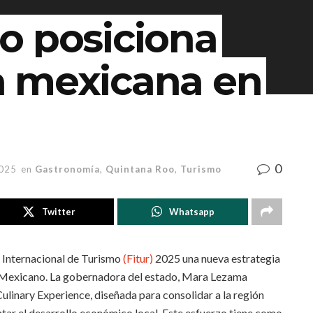
o posiciona
 mexicana en
0
2025
en
Gastronomía
,
Quintana Roo
,
Turismo
Twitter
Whatsapp
a Internacional de Turismo
(Fitur)
2025 una nueva estrategia
e Mexicano. La gobernadora del estado, Mara Lezama
linary Experience, diseñada para consolidar a la región
ar el desarrollo económico local. Este esfuerzo tiene como