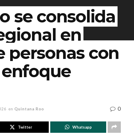
o se consolida
egional en
 personas con
y enfoque
0
026
en
Quintana Roo
Twitter
Whatsapp