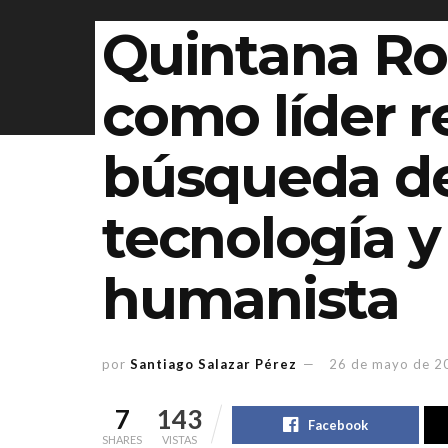
Quintana Ro
como líder r
búsqueda de
tecnología 
humanista
por
Santiago Salazar Pérez
26 de mayo de 2
7
143
Facebook
SHARES
VISTAS