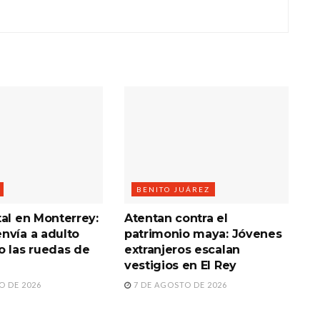
BENITO JUÁREZ
tal en Monterrey:
Atentan contra el
nvía a adulto
patrimonio maya: Jóvenes
o las ruedas de
extranjeros escalan
vestigios en El Rey
O DE 2026
7 DE AGOSTO DE 2026