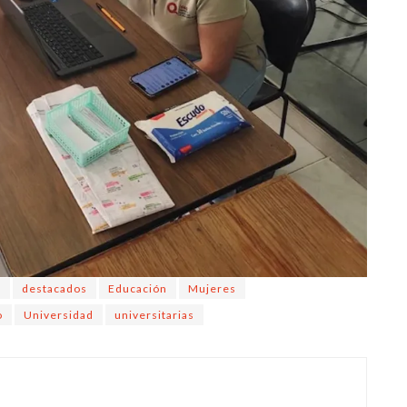
s
destacados
Educación
Mujeres
o
Universidad
universitarias