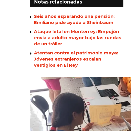
Notas
relacionadas
Seis años esperando una pensión:
Emiliano pide ayuda a Sheinbaum
Ataque letal en Monterrey: Empujón
envía a adulto mayor bajo las ruedas
de un tráiler
Atentan contra el patrimonio maya:
Jóvenes extranjeros escalan
vestigios en El Rey