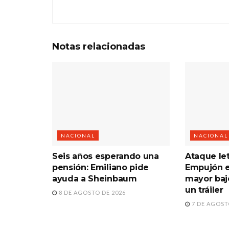
Notas
relacionadas
NACIONAL
NACIONAL
Seis años esperando una
Ataque le
pensión: Emiliano pide
Empujón e
ayuda a Sheinbaum
mayor baj
un tráiler
8 DE AGOSTO DE 2026
7 DE AGOST