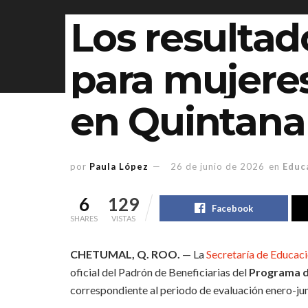
Los resultad
para mujeres
en Quintana
por
Paula López
26 de junio de 2026
en
Educ
6
129
Facebook
SHARES
VISTAS
CHETUMAL, Q. ROO.
— La
Secretaría de Educac
oficial del Padrón de Beneficiarias del
Programa d
correspondiente al periodo de evaluación enero-ju