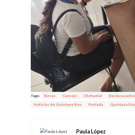
Tags:
Becas
Cancún
Chetumal
Destacacado
Noticias de Quintana Roo
Portada
Quintana Ro
Paula López