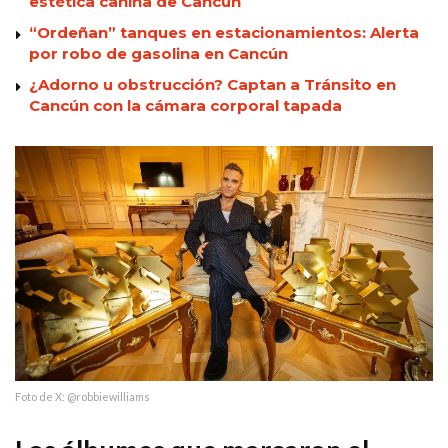
estética canina de Cancún
“Ordeñan” tanques en estacionamientos: Alerta
por robo de gasolina en Cancún
¿Adorno u obstrucción? Captan a Tránsito en
Cancún con la cámara corporal tapada
Foto de X: @robbiewilliams