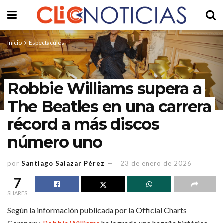
Inicio
Espectáculos
Robbie Williams supera a
The Beatles en una carrera
récord a más discos
número uno
por
Santiago Salazar Pérez
23 de enero de 2026
7
SHARES
Según la información publicada por la Official Charts
Company,
Robbie Williams
ha logrado una hazaña histórica