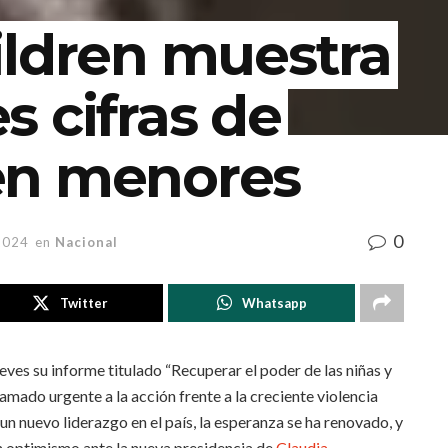
ildren muestra
 cifras de
en menores
0
2024
en
Nacional
Twitter
Whatsapp
ves su informe titulado “Recuperar el poder de las niñas y
lamado urgente a la acción frente a la creciente violencia
n nuevo liderazgo en el país, la esperanza se ha renovado, y
n optimismo ante la nueva presidencia de
Claudia