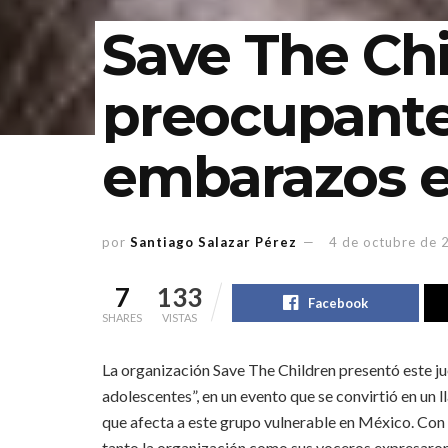
Save The Ch
preocupantes
embarazos 
por
Santiago Salazar Pérez
4 de octubre de 
7
133
Facebook
SHARES
VISTAS
La organización Save The Children presentó este jue
adolescentes”, en un evento que se convirtió en un l
que afecta a este grupo vulnerable en México. Con u
tanto la organización como sus voceros expresaro