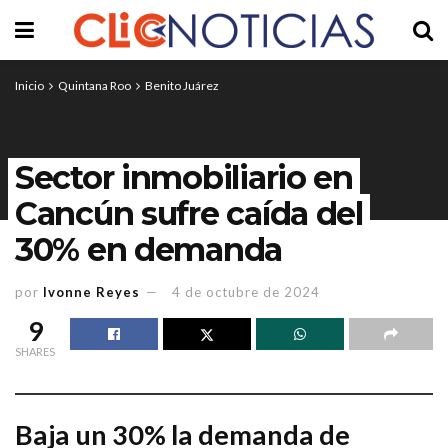
Inicio
Quintana Roo
Benito Juárez
Sector inmobiliario en
Cancún sufre caída del
30% en demanda
por
Ivonne Reyes
4 de octubre de 2024
9
SHARES
Baja un 30% la demanda de