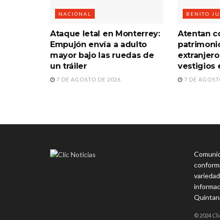
NACIONAL
BENITO J
Ataque letal en Monterrey:
Atentan co
Empujón envía a adulto
patrimoni
mayor bajo las ruedas de
extranjero
un tráiler
vestigios 
7 DE AGOSTO DE 2026
7 DE AGOST
Comunica
conforma
variedad
informac
Quintan
© 2024 Cli