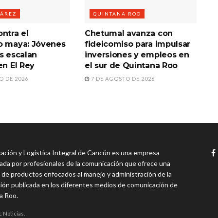
UÁREZ
QUINTANA ROO
ntra el
Chetumal avanza con
o maya: Jóvenes
fideicomiso para impulsar
s escalan
inversiones y empleos en
en El Rey
el sur de Quintana Roo
O DE 2026
7 DE AGOSTO DE 2026
ción y Logística Integral de Cancún es una empresa
da por profesionales de la comunicación que ofrece una
 de productos enfocados al manejo y administración de la
ión publicada en los diferentes medios de comunicación de
a Roo.
c Noticias.