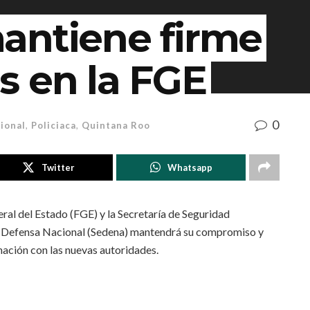
antiene firme
s en la FGE
0
ional
,
Policiaca
,
Quintana Roo
Twitter
Whatsapp
eral del Estado (FGE) y la Secretaría de Seguridad
e Defensa Nacional (Sedena) mantendrá su compromiso y
nación con las nuevas autoridades.