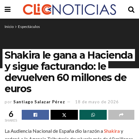
Inicio
Espectáculos
Shakira le gana a Hacienda
y sigue facturando: le
devuelven 60 millones de
euros
por
Santiago Salazar Pérez
18 de mayo de 2026
6
SHARES
La Audiencia Nacional de España dio la razón a
Shakira
y
ordenó a la Agencia Tributaria devolverle más de 60 millones