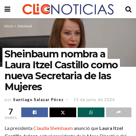
Inicio
Nacional
Sheinbaum nombra a
Laura Itzel Castillo como
nueva Secretaria de las
Mujeres
por
Santiago Salazar Pérez
15 de junio de 2026
7
SHARES
La presidenta
Claudia Sheinbaum
anunció que
Laura Itzel
Castillo Juárez
, actual presidenta de la Mesa Directiva del