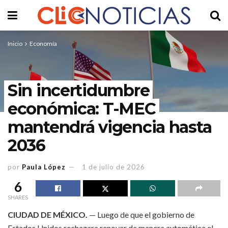
Inicio
Economía
Sin incertidumbre
económica: T-MEC
mantendrá vigencia hasta
2036
por
Paula López
1 de julio de 2026
6
SHARES
CIUDAD DE MÉXICO.
— Luego de que el gobierno de
Estados Unidos rechazara renovar de manera automática el