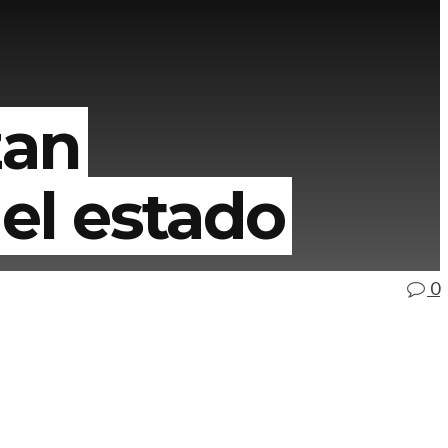
zan
del estado
0