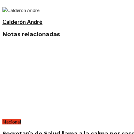
Calderón André
Notas
relacionadas
Nacional
Secretaría de Salud llama a la calma por cas