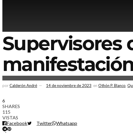
Supervisores d
manifestación 
por
Calderón André
14 de noviembre de 2023
en
Othón P. Blanco
,
Qu
6
SHARES
115
VISTAS
Facebook
Twitter
Whatsapp