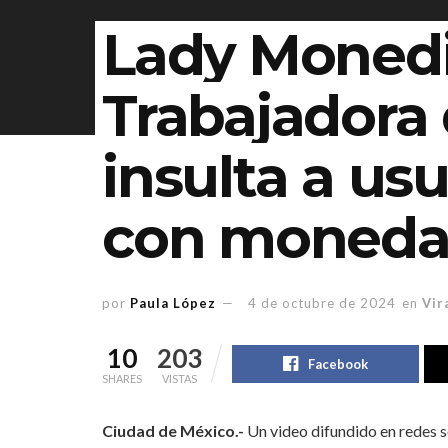
Lady Monedi
Trabajadora
insulta a us
con moneda
por
Paula López
4 de octubre de 2024
en
Vir
10
203
Facebook
SHARES
VISTAS
Ciudad de México.-
Un video difundido en redes s