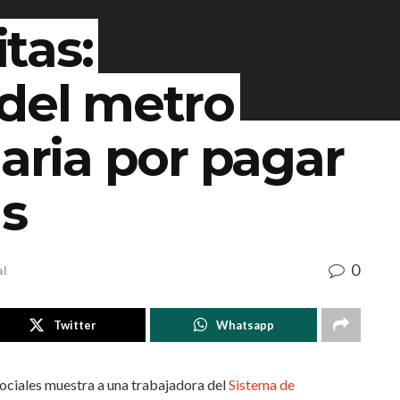
tas:
 del metro
uaria por pagar
s
0
al
Twitter
Whatsapp
ociales muestra a una trabajadora del
Sistema de