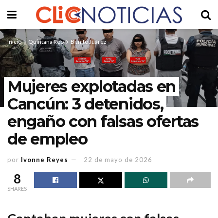
Inicio
Quintana Roo
Benito Juárez
Mujeres explotadas en
Cancún: 3 detenidos,
engaño con falsas ofertas
de empleo
por
Ivonne Reyes
22 de mayo de 2026
8
SHARES