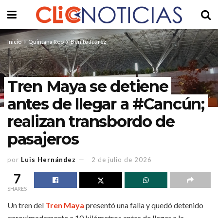
Inicio
Quintana Roo
Benito Juárez
Tren Maya se detiene
antes de llegar a #Cancún;
realizan transbordo de
pasajeros
por
Luis Hernández
2 de julio de 2026
7
SHARES
Un tren del
Tren Maya
presentó una falla y quedó detenido
aproximadamente a 10 kilómetros antes de llegar a la