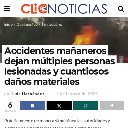
Inicio
Quintana Roo
Benito Juárez
Accidentes mañaneros
dejan múltiples personas
lesionadas y cuantiosos
daños materiales
por
Luis Hernández
14 de febrero de 2026
6
SHARES
Prácticamente de manera simultánea las autoridades y
cuerpos de emergencias atendieron cuatro hechos