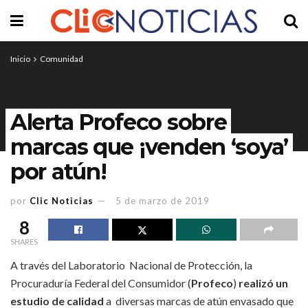
Inicio
Comunidad
Alerta Profeco sobre
marcas que ¡venden ‘soya’
por atún!
por
Clic Noticias
5 de marzo de 2019
8
SHARES
A través del Laboratorio Nacional de Protección, la
Procuraduría Federal del Consumidor (
Profeco
)
realizó un
estudio de calidad
a diversas marcas de atún envasado que