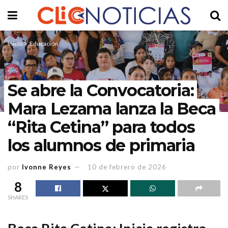
Inicio
Educación
Se abre la Convocatoria:
Mara Lezama lanza la Beca
“Rita Cetina” para todos
los alumnos de primaria
por
Ivonne Reyes
10 de febrero de 2026
8
SHARES