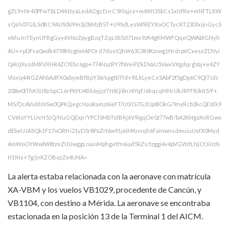
gZL9+Nr40PFwTbLD441tyaLedAOgcEnrC5KIqjcy+m4XH3SbCs1xIzfRe+mNFTLKW
sQsh07GlLS0BC9AUS0UPm3j0SMzBST+U9SdLesWfREYXoOCTycXT23DlxijnGycS
ekfuJnTEynUFRgGyv6VI6zZpygBzqTZqL0S5zl71mx9zK4gKMWFQqeQWAbfGNyh
AU++pDFva0wdk4758McgtmIAPOrJI7dusIQhW63C8t0Kzrwg1HrdrpVCxesxZDVyi
Q4UjXvzdMRVXHR4ZCfEbc6gp+774NazRY7fWeiPZkDVaU5VwxVXgdqrgVaj+e4ZY
Vlsvq44tGZAhbAdFX0abymBfBpY36/spgtbTfd+9iLkLyeCeSAbF2fSgDp6C9Ql7Jdc
208w0lThKSU8z/opCL6rPKHJ4Bk6yjzzTN8/ji8nJ4YqFJ6kqcqMHrUkJRFF8JkIt5/F+
MS/DcAVubhNSw0QPK2jegcNaoRamzAIeFT/U0/iS7G2Up8lOkG/9nyRcb2kcQFzEk9
CV6toYYLUeN5zQ/NuGQDqr/YPClSMbTstBKj6V9igqOe0z77wB/bA2KNgoXvRGwo
dEbeUJASQk1F17oORfri21yD5r8PaZrt6w91j6iMKnvqh6FainwnsdmuiuUxfX0Myd
AmWoOYWwlW8tzeZUUwggLnaioMphgetfn6iad5kZs/tzggi4v4pVGVtifLNjCtJiUzK
H1INs+7g/jnKZOBqzZx4UNA=
La alerta estaba relacionada con la aeronave con matrícula
XA-VBM y los vuelos VB1029, procedente de Cancún, y
VB1104, con destino a Mérida. La aeronave se encontraba
estacionada en la posición 13 de la Terminal 1 del AICM.