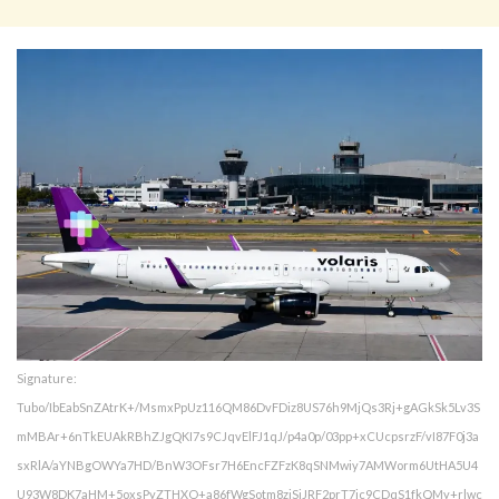
Signature:
Tubo/IbEabSnZAtrK+/MsmxPpUz116QM86DvFDiz8US76h9MjQs3Rj+gAGkSk5Lv3S
mMBAr+6nTkEUAkRBhZJgQKI7s9CJqvElFJ1qJ/p4a0p/03pp+xCUcpsrzF/vI87F0j3a
sxRlA/aYNBgOWYa7HD/BnW3OFsr7H6EncFZFzK8qSNMwiy7AMWorm6UtHA5U4
U93W8DK7aHM+5oxsPyZTHXO+a86fWgSotm8ziSiJRF2prT7ic9CDqS1fkQMy+rlwc