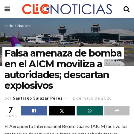
Inicio
Nacional
Falsa amenaza de bomba
en el AICM moviliza a
autoridades; descartan
explosivos
por
Santiago Salazar Pérez
2 de mayo de 2026
7
SHARES
El Aeropuerto Internacional Benito Juárez (AICM) activó los
protocolos de seguridad la tarde de este sábado tras un