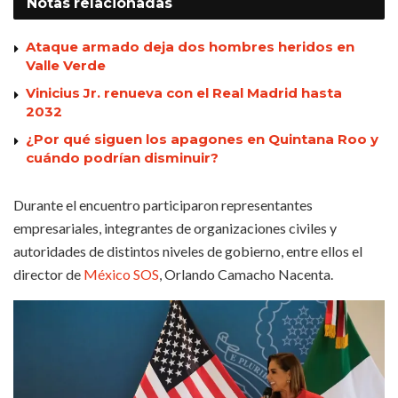
Notas
relacionadas
Ataque armado deja dos hombres heridos en
Valle Verde
Vinicius Jr. renueva con el Real Madrid hasta
2032
¿Por qué siguen los apagones en Quintana Roo y
cuándo podrían disminuir?
Durante el encuentro participaron representantes
empresariales, integrantes de organizaciones civiles y
autoridades de distintos niveles de gobierno, entre ellos el
director de
México SOS
, Orlando Camacho Nacenta.