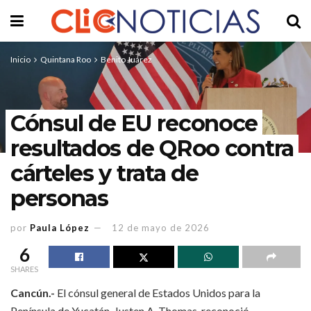
Inicio
Quintana Roo
Benito Juárez
Cónsul de EU reconoce
resultados de QRoo contra
cárteles y trata de
personas
por
Paula López
12 de mayo de 2026
6
SHARES
Cancún.-
El cónsul general de Estados Unidos para la
Península de Yucatán, Justen A. Thomas, reconoció