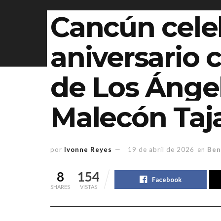
Cancún cele
aniversario 
de Los Ánge
Malecón Ta
por
Ivonne Reyes
19 de abril de 2026
en
Ben
8
154
Facebook
SHARES
VISTAS