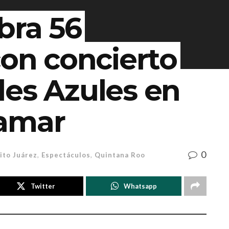
bra 56
con concierto
les Azules en
jamar
0
ito Juárez
,
Espectáculos
,
Quintana Roo
Twitter
Whatsapp