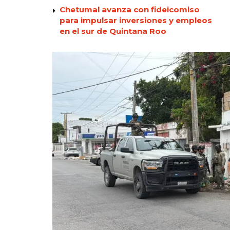
Chetumal avanza con fideicomiso
para impulsar inversiones y empleos
en el sur de Quintana Roo