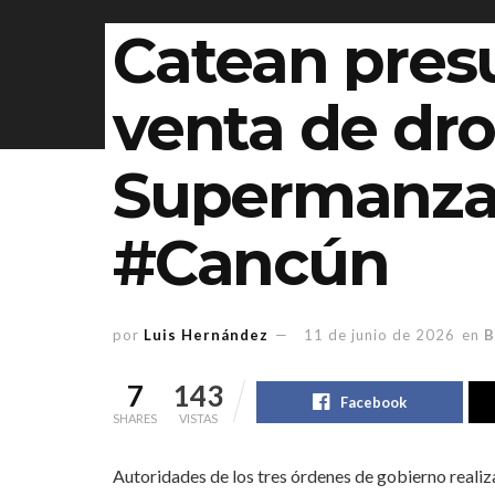
Catean pres
venta de dro
Supermanza
#Cancún
por
Luis Hernández
11 de junio de 2026
en
B
7
143
Facebook
SHARES
VISTAS
Autoridades de los tres órdenes de gobierno realiza