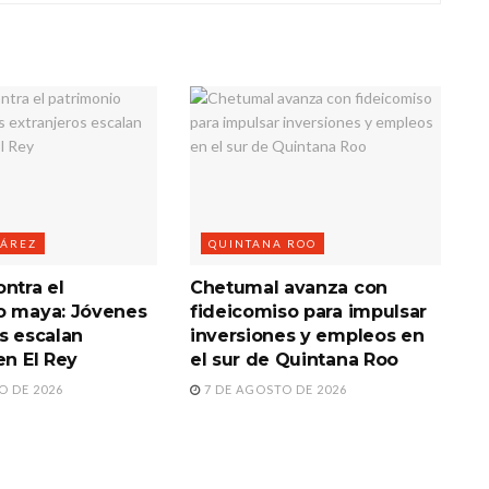
UÁREZ
QUINTANA ROO
ntra el
Chetumal avanza con
o maya: Jóvenes
fideicomiso para impulsar
s escalan
inversiones y empleos en
en El Rey
el sur de Quintana Roo
O DE 2026
7 DE AGOSTO DE 2026