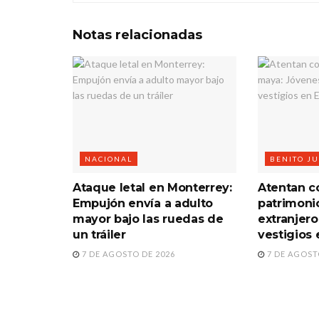
Notas
relacionadas
NACIONAL
BENITO J
Ataque letal en Monterrey:
Atentan co
Empujón envía a adulto
patrimoni
mayor bajo las ruedas de
extranjero
un tráiler
vestigios 
7 DE AGOSTO DE 2026
7 DE AGOST