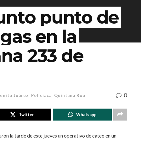
unto punto de
gas en la
na 233 de
0
enito Juárez
,
Policiaca
,
Quintana Roo
Twitter
Whatsapp
ron la tarde de este jueves un operativo de cateo en un