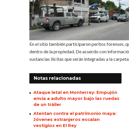
En el sitio también participaron peritos forenses, 
dentro de la propiedad. De acuerdo con información
sustancias ilícitas que serán integradas a la carpeta
Notas
relacionadas
Ataque letal en Monterrey: Empujón
envía a adulto mayor bajo las ruedas
de un tráiler
Atentan contra el patrimonio maya:
Jóvenes extranjeros escalan
vestigios en El Rey