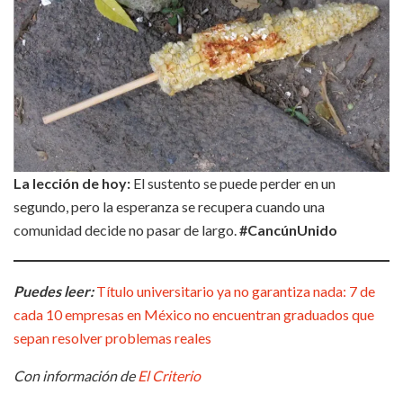
La lección de hoy:
El sustento se puede perder en un
segundo, pero la esperanza se recupera cuando una
comunidad decide no pasar de largo.
#CancúnUnido
Puedes leer:
Título universitario ya no garantiza nada: 7 de
cada 10 empresas en México no encuentran graduados que
sepan resolver problemas reales
Con información de
El Criterio