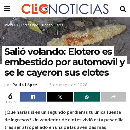
Inicio
Quintana Roo
Benito Juárez
Salió volando: Elotero es
embestido por automovil y
se le cayeron sus elotes
por
Paula López
13 de mayo de 2026
6
SHARES
¿Qué harías si en un segundo perdieras tu única fuente
de ingresos? Un vendedor de elotes vivió esta pesadilla
tras ser atropellado en una de las avenidas más