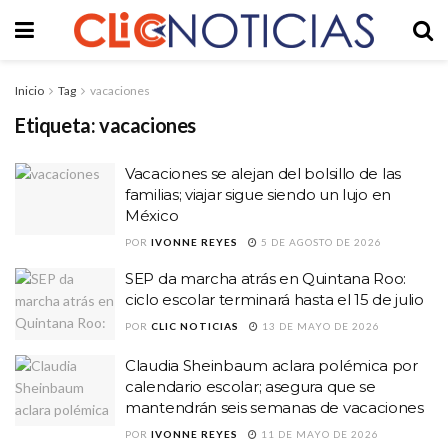
Inicio
Tag
vacaciones
Etiqueta:
vacaciones
Vacaciones se alejan del bolsillo de las
familias; viajar sigue siendo un lujo en
México
POR
IVONNE REYES
5 DE AGOSTO DE 2026
SEP da marcha atrás en Quintana Roo:
ciclo escolar terminará hasta el 15 de julio
POR
CLIC NOTICIAS
13 DE MAYO DE 2026
Claudia Sheinbaum aclara polémica por
calendario escolar; asegura que se
mantendrán seis semanas de vacaciones
POR
IVONNE REYES
11 DE MAYO DE 2026