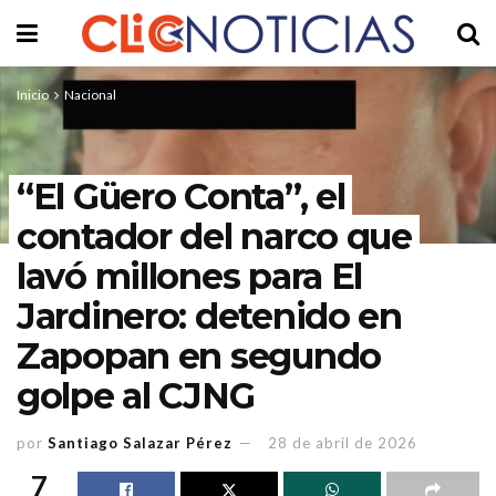
Inicio
Nacional
“El Güero Conta”, el
contador del narco que
lavó millones para El
Jardinero: detenido en
Zapopan en segundo
golpe al CJNG
por
Santiago Salazar Pérez
28 de abril de 2026
7