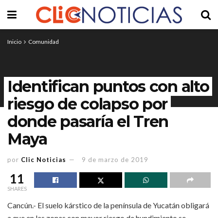
Inicio
Comunidad
Identifican puntos con alto
riesgo de colapso por
donde pasaría el Tren
Maya
por
Clic Noticias
9 de marzo de 2019
11
SHARES
Cancún.- El suelo kárstico de la península de Yucatán obligará
a que en las zonas con mayor riesgo de hundimiento se