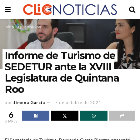
Inicio
Quintana Roo
Informe de Turismo de
SEDETUR ante la XVIII
Legislatura de Quintana
Roo
por
Jimena García
7 de octubre de 2024
6
SHARES
El Secretario de Turismo, Bernardo Cueto Riestra, presentó