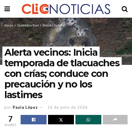
Inicio
Quintana Roo
Benito Juárez
Alerta vecinos: Inicia
temporada de tlacuaches
con crías; conduce con
precaución y no los
lastimes
por
Paula López
16 de junio de 2026
7
SHARES