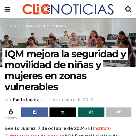
Inicio
Quintana Roo
Benito Juárez
IQM mejora la seguridad y
movilidad de niñas y
mujeres en zonas
vulnerables
por
Paula López
7 de octubre de 2024
6
SHARES
Benito Juárez, 7 de octubre de 2024
.- El
Instituto
Quintanarroense de la Mujer
(IQM)
anunció el inicio del