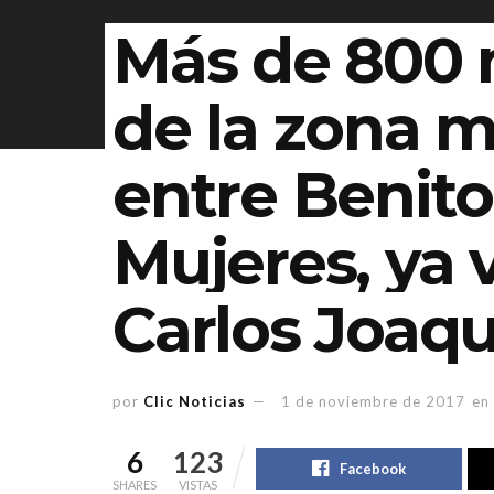
Más de 800 
de la zona m
entre Benito
Mujeres, ya 
Carlos Joaqu
por
Clic Noticias
1 de noviembre de 2017
en
6
123
Facebook
SHARES
VISTAS