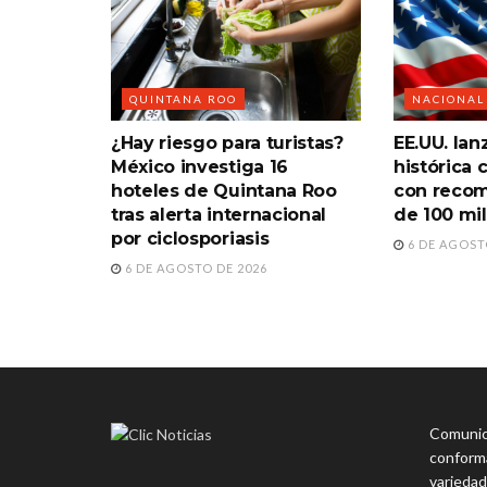
QUINTANA ROO
NACIONAL
¿Hay riesgo para turistas?
EE.UU. lan
México investiga 16
histórica 
hoteles de Quintana Roo
con reco
tras alerta internacional
de 100 mi
por ciclosporiasis
6 DE AGOST
6 DE AGOSTO DE 2026
Comunica
conforma
variedad