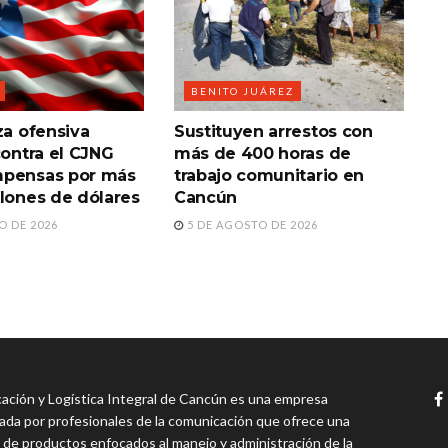
BENITO JUÁREZ
za ofensiva
Sustituyen arrestos con
contra el CJNG
más de 400 horas de
mpensas por más
trabajo comunitario en
llones de dólares
Cancún
O DE 2026
5 DE AGOSTO DE 2026
ción y Logística Integral de Cancún es una empresa
da por profesionales de la comunicación que ofrece una
 de productos enfocados al manejo y administración de la