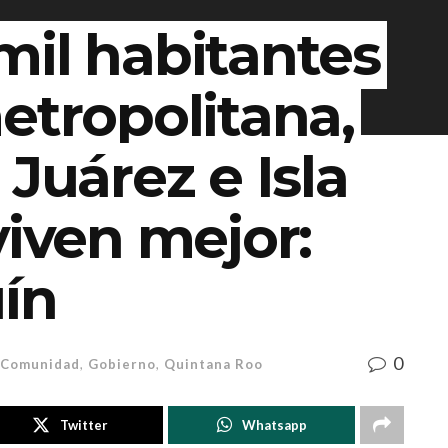
mil habitantes
etropolitana,
 Juárez e Isla
viven mejor:
ín
0
Comunidad
,
Gobierno
,
Quintana Roo
Twitter
Whatsapp