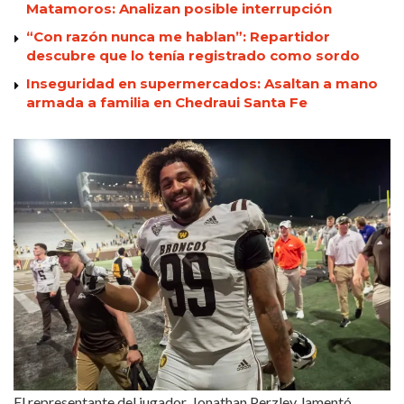
Matamoros: Analizan posible interrupción
“Con razón nunca me hablan”: Repartidor
descubre que lo tenía registrado como sordo
Inseguridad en supermercados: Asaltan a mano
armada a familia en Chedraui Santa Fe
El representante del jugador, Jonathan Perzley, lamentó