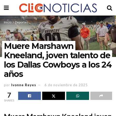
Inicio
Deportes
Muere Marshawn
Kneeland, joven talento de
los Dallas Cowboys a los 24
años
por
Ivonne Reyes
6 de noviembre de 2025
7
SHARES