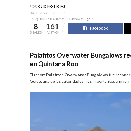
POR
CLIC NOTICIAS
30 DE ABRIL DE 2026
EN
QUINTANA ROO
,
TURISMO
0
8
161
Facebook
SHARES
VISTAS
Palafitos Overwater Bungalows rec
en Quintana Roo
El resort
Palafitos Overwater Bungalows
fue reconoci
Guide, una de las autoridades más importantes a nivel mu