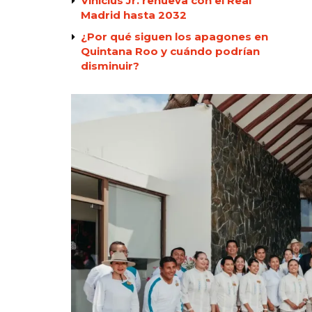
Vinicius Jr. renueva con el Real
Madrid hasta 2032
¿Por qué siguen los apagones en
Quintana Roo y cuándo podrían
disminuir?