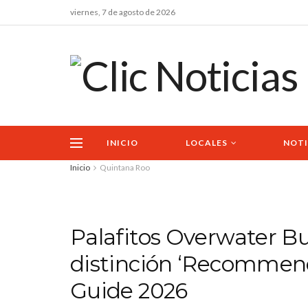
viernes, 7 de agosto de 2026
INICIO
LOCALES
NOTI
Inicio
Quintana Roo
Palafitos Overwater B
distinción ‘Recommend
Guide 2026