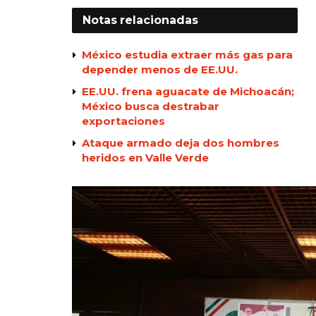
Notas
relacionadas
México estudia extraer más gas para
depender menos de EE.UU.
EE.UU. frena aguacate de Michoacán;
México busca destrabar
exportaciones
Ataque armado deja dos hombres
heridos en Valle Verde