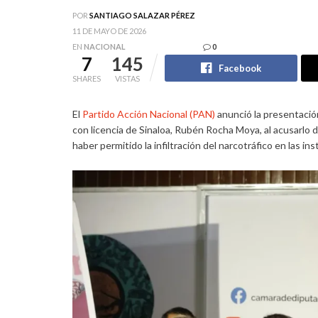
POR
SANTIAGO SALAZAR PÉREZ
11 DE MAYO DE 2026
EN
NACIONAL
0
7
145
Facebook
SHARES
VISTAS
El
Partido Acción Nacional (PAN)
anunció la presentación
con licencia de Sinaloa, Rubén Rocha Moya, al acusarlo
haber permitido la infiltración del narcotráfico en las in