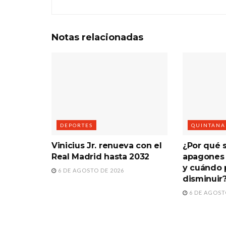
Notas
relacionadas
DEPORTES
QUINTANA
Vinicius Jr. renueva con el
¿Por qué 
Real Madrid hasta 2032
apagones 
y cuándo 
6 DE AGOSTO DE 2026
disminuir
6 DE AGOST