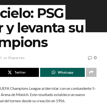
 cielo: PSG
r y levanta su
ampions
0
25
en
Deportes
Twitter
Whatsapp
 UEFA Champions League al derrotar con un contundente 5-
anz Arena de Múnich. Este resultado establece un nuevo
nal del torneo desde su creación en 1956.