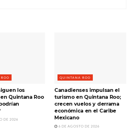
 ROO
QUINTANA ROO
siguen los
Canadienses impulsan el
en Quintana Roo
turismo en Quintana Roo;
podrían
crecen vuelos y derrama
?
económica en el Caribe
Mexicano
O DE 2026
6 DE AGOSTO DE 2026