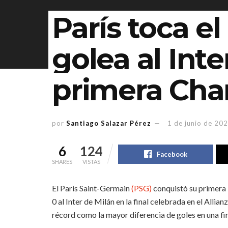
París toca el
golea al Inte
primera Ch
por
Santiago Salazar Pérez
1 de junio de 20
6
124
Facebook
SHARES
VISTAS
El Paris Saint-Germain
(PSG)
conquistó su primera
0 al Inter de Milán en la final celebrada en el Alli
récord como la mayor diferencia de goles en una fi