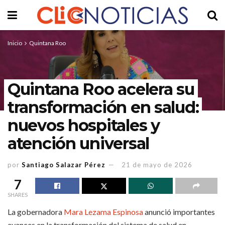
Inicio
Quintana Roo
Quintana Roo acelera su
transformación en salud:
nuevos hospitales y
atención universal
por
Santiago Salazar Pérez
21 de mayo de 2026
7
SHARES
La gobernadora
Mara Lezama Espinosa
anunció importantes
avances en la transformación del sistema de salud en