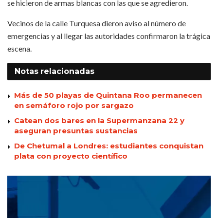
se hicieron de armas blancas con las que se agredieron.
Vecinos de la calle Turquesa dieron aviso al número de
emergencias y al llegar las autoridades confirmaron la trágica
escena.
Notas
relacionadas
Más de 50 playas de Quintana Roo permanecen
en semáforo rojo por sargazo
Catean dos bares en la Supermanzana 22 y
aseguran presuntas sustancias
De Chetumal a Londres: estudiantes conquistan
plata con proyecto científico